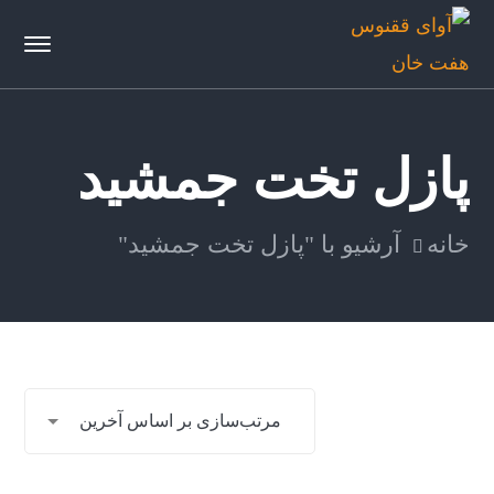
پازل تخت جمشید
خانه
آرشیو با "پازل تخت جمشید"