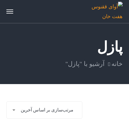
پازل
خانه
آرشیو با "پازل"