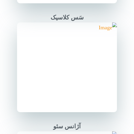
سَس کلاسیک
آژانس سئو