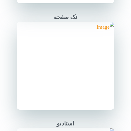
تک صفحه
استادیو