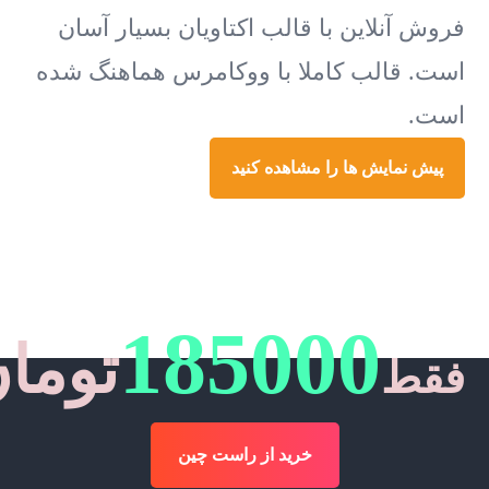
فروش آنلاین با قالب اکتاویان بسیار آسان
است. قالب کاملا با ووکامرس هماهنگ شده
است.
پیش نمایش ها را مشاهده کنید
وب سایت شگفت انگیز خود را
ایجاد کنید.
185000
توما
فقط
خرید از راست چین